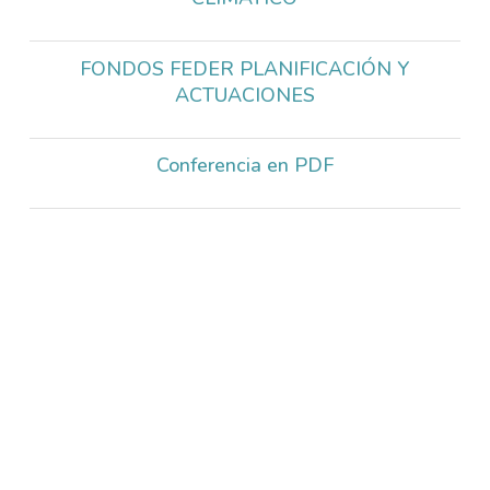
FONDOS FEDER PLANIFICACIÓN Y
ACTUACIONES
Conferencia en PDF
CONSERVACIÓN DE ESPECIES AMENAZADAS DE
AVIFAUNA EN LAS ISLAS ORIENTALES.
Miguel Ángel Cabrera Pérez