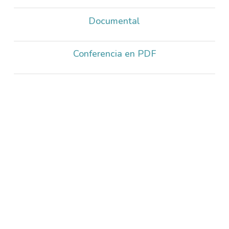
Documental
Conferencia en PDF
FANERÓGRAMAS MARINAS, ESTADO DE
CONSERVACIÓN EN CANARIAS
Leopoldo Moro Abad
HUMEDALES Y AVES ACUÁTICAS EN CANARIAS